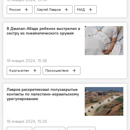
Россия
Сергей Лавров
МИД
Запад
США
Йемен
Великобритания
удар
В Джалал-Абаде ребенок выстрелил в
сестру из пневматического оружия
18 января 2024, 15:36
Кыргызстан
Происшествия
Джалал-Абад
ребенок
выстрел
оружие
Химическое оружие
Лавров раскритиковал полузакрытые
контакты по палестино-израильскому
урегулированию
18 января 2024, 15:26