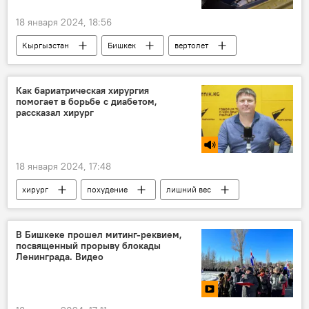
18 января 2024, 18:56
Кыргызстан
Бишкек
вертолет
крушение
погибший
Ми-8
Жайыл Самудинов
Как бариатрическая хирургия
помогает в борьбе с диабетом,
рассказал хирург
18 января 2024, 17:48
хирург
похудение
лишний вес
медицина
Радио Sputnik Кыргызстан
бариатрическая хирургия
В Бишкеке прошел митинг-реквием,
посвященный прорыву блокады
Ленинграда. Видео