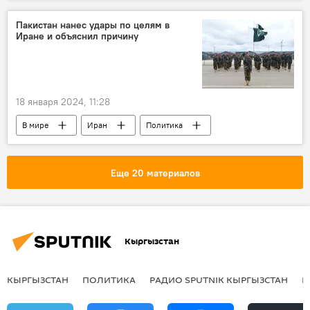
юрист
Владимир Плужник
кооператив
закон
Пакистан нанес удары по целям в
Иране и объяснил причину
18 января 2024, 11:28
В мире
Иран
Политика
Пакистан
МИД
комментарий
авиаудар
Еще 20 материалов
Кыргызстан
КЫРГЫЗСТАН
ПОЛИТИКА
РАДИО SPUTNIK КЫРГЫЗСТАН
Р