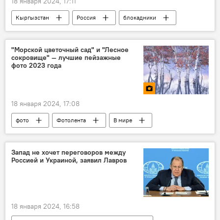
18 января 2024, 17:11
Кыргызстан
Россия
блокадники
Ленинград
митинг-реквием
"Морской цветочный сад" и "Лесное
сокровище" — лучшие пейзажные
фото 2023 года
18 января 2024, 17:08
фото
Фотолента
В мире
природа
фотоконкурс
победители
топ
Запад не хочет переговоров между
Россией и Украиной, заявил Лавров
18 января 2024, 16:58