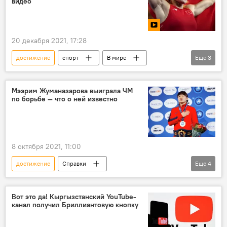
видео
20 декабря 2021, 17:28
достижение
спорт
В мире
Еще
3
Кыргызстан
женская борьба
видео
Мээрим Жуманазарова выиграла ЧМ
по борьбе — что о ней известно
8 октября 2021, 11:00
достижение
Справки
Еще
4
Мээрим Жуманазарова
биография
борьба
Кыргызстан
Вот это да! Кыргызстанский YouTube-
канал получил Бриллиантовую кнопку