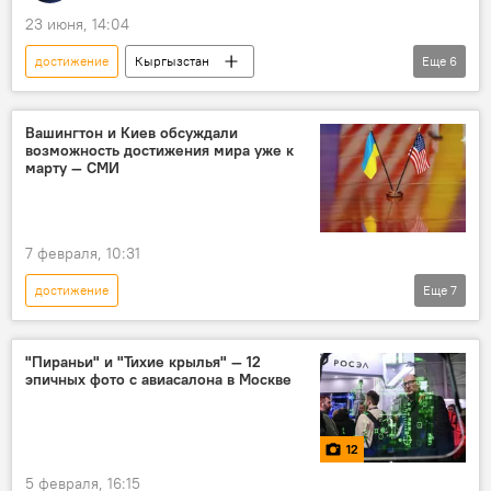
23 июня, 14:04
достижение
Кыргызстан
Еще
6
Кыргызстан в ЕАЭС
ЕАЭС
успех
промышленность
экономика
Вашингтон и Киев обсуждали
возможность достижения мира уже к
развитие
марту — СМИ
7 февраля, 10:31
достижение
Еще
7
Спецоперация России по защите Донбасса
Россия
Украина
США
"Пираньи" и "Тихие крылья" — 12
эпичных фото с авиасалона в Москве
переговоры
мир
Запорожская АЭС
12
5 февраля, 16:15