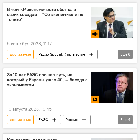
В чем КР экономически обогнала
своих соседей — "Об экономике и не
только"
5 сентября 2023, 11:17
достижение
Радио Sputnik Кыргызстан
Еще
6
Кыргызстан
экономика
Кубат Рахимов
независимость
За 10 лет ЕАЭС прошел путь, на
который у Европы ушло 40, — беседа с
бизнес
доходы
экономистом
19 августа 2023, 19:45
достижение
ЕАЭС
Россия
Еще
4
Центральная Азия
импортозамещение
интеграция
видео
Как достичь подлинного