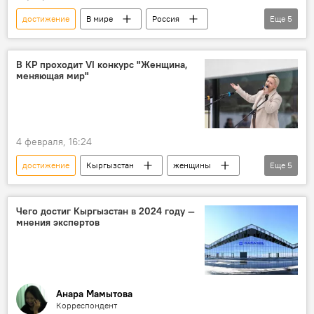
достижение
В мире
Россия
Еще
5
Москва
выставка НАИС-2026
дроны
вертолет
БПЛА
В КР проходит VI конкурс "Женщина,
меняющая мир"
4 февраля, 16:24
достижение
Кыргызстан
женщины
Еще
5
конкурс
участие
страна
развитие
вклад
Чего достиг Кыргызстан в 2024 году —
мнения экспертов
Анара Мамытова
Корреспондент