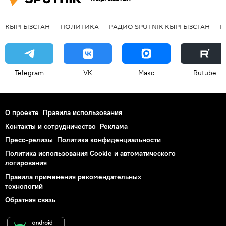
КЫРГЫЗСТАН
ПОЛИТИКА
РАДИО SPUTNIK КЫРГЫЗСТАН
Р
Telegram
VK
Макс
Rutube
О проекте
Правила использования
Контакты и сотрудничество
Реклама
Пресс-релизы
Политика конфиденциальности
Политика использования Cookie и автоматического
логирования
Правила применения рекомендательных
технологий
Обратная связь