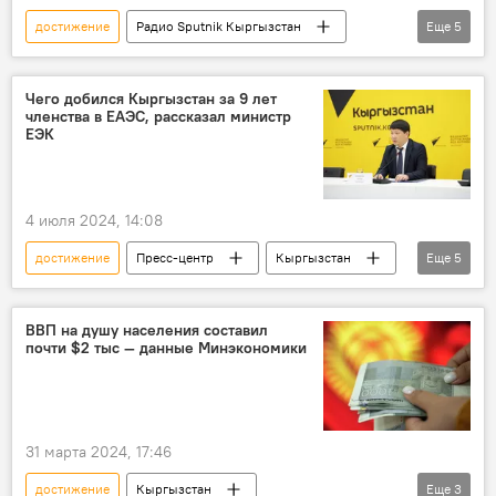
достижение
Радио Sputnik Кыргызстан
Еще
5
Особый акцент
Кыргызстан в ЕАЭС
ЕАЭС
экономика
интеграция
Чего добился Кыргызстан за 9 лет
членства в ЕАЭС, рассказал министр
ЕЭК
4 июля 2024, 14:08
достижение
Пресс-центр
Кыргызстан
Еще
5
экономика
Кыргызстан в ЕАЭС
Эльдар Алишеров
успех
ВВП на душу населения составил
почти $2 тыс — данные Минэкономики
Пресс-видео
31 марта 2024, 17:46
достижение
Кыргызстан
Еще
3