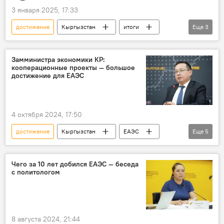
3 января 2025, 17:33
достижение
Кыргызстан
итоги
Еще
3
события
эксперты
мнения
Замминистра экономики КР:
кооперационные проекты — большое
достижение для ЕАЭС
4 октября 2024, 17:50
достижение
Кыргызстан
ЕАЭС
Еще
5
кооперация
экономика
проекты
Назарбек Малаев
Пресс-центр
Чего за 10 лет добился ЕАЭС — беседа
с политологом
8 августа 2024, 21:44