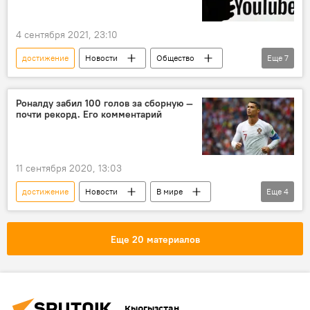
4 сентября 2021, 23:10
достижение
Новости
Общество
Еще
7
Кыргызстан
В мире
YouTube
кнопка
канал
Роналду забил 100 голов за сборную —
почти рекорд. Его комментарий
уголовно-исполнительная система
Новости Киргизии
11 сентября 2020, 13:03
достижение
Новости
В мире
Еще
4
спорт
Португалия
Криштиану Роналду
гол
Еще 20 материалов
Кыргызстан