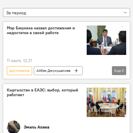
За период
Мэр Бишкека назвал достижения и
недостатки в своей работе
11 июля, 12:21
достижение
Айбек Джунушалиев
Еще
3
Мэрия города Бишкек
недостатки
Бишкек
Кыргызстан в ЕАЭС: выбор, который
работает
Эмиль Алиев