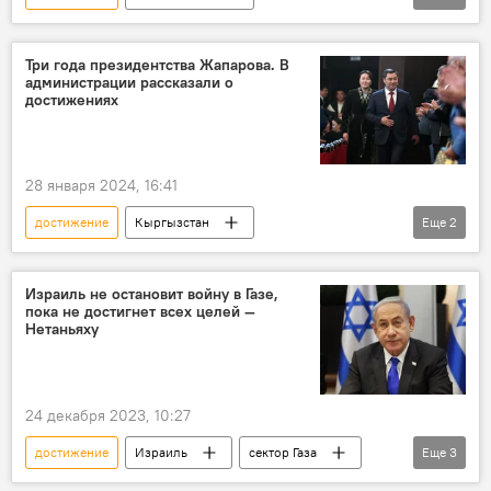
Министерство экономики и коммерции КР
ВВП
показатель
Три года президентства Жапарова. В
администрации рассказали о
достижениях
28 января 2024, 16:41
достижение
Кыргызстан
Еще
2
Садыр Жапаров
Администрация президента КР
правление
Израиль не остановит войну в Газе,
пока не достигнет всех целей —
Нетаньяху
24 декабря 2023, 10:27
достижение
Израиль
сектор Газа
Еще
3
война
Беньямин Нетаньяху
цели