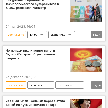
технологического суверенитета в
ЕАЭС, рассказал министр
24 мая 2023, 16:05
достижение
ЕАЭС
экономика
Еще
4
Москва
Евразийский экономический форум
Артак Камалян
суверенитет
Не придумывали новые налоги —
Садыр Жапаров об увеличении
бюджета
25 декабря 2021, 13:18
достижение
экономика
Кыргызстан
Еще
4
показатель
бюджет
налоги
Садыр Жапаров
Сборная КР по женской борьбе стала
одной из лучших команд в мире —