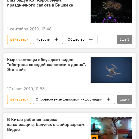
праздничного салюта в Бишкеке
1 сентября 2019, 13:48
фейерверк
Новости
Общество
Еще
3
Кыргызстан
Бишкек
праздник
Кыргызстанцы обсуждают видео
"обстрела соседей салютами с дрона".
Это фейк
17 июля 2019, 11:53
фейерверк
Опровержение фейковой информации
Еще
7
Новости
Общество
В мире
соцсети
дрон
фейк
В Китае ребенок взорвал
канализацию, балуясь с фейерверком.
видео
Видео