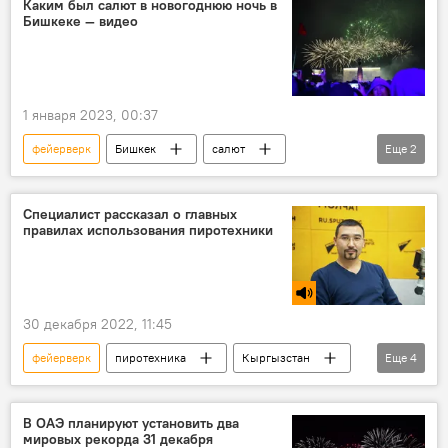
Каким был салют в новогоднюю ночь в
Бишкеке — видео
1 января 2023, 00:37
фейерверк
Бишкек
салют
Еще
2
видео
Новый год
площадь Ала-Тоо
Специалист рассказал о главных
правилах использования пиротехники
30 декабря 2022, 11:45
фейерверк
пиротехника
Кыргызстан
Еще
4
салют
праздник
Новый год
Радио Sputnik Кыргызстан
В ОАЭ планируют установить два
мировых рекорда 31 декабря