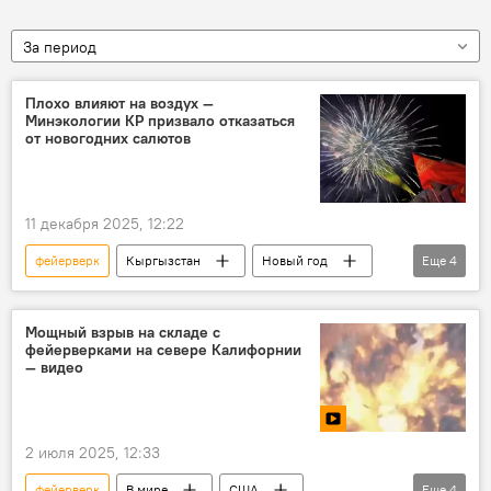
За период
Плохо влияют на воздух —
Минэкологии КР призвало отказаться
от новогодних салютов
11 декабря 2025, 12:22
фейерверк
Кыргызстан
Новый год
Еще
4
салют
воздух
вред
Министерство природных ресурсов, экологии и технического надзора КР
Мощный взрыв на складе с
фейерверками на севере Калифорнии
— видео
2 июля 2025, 12:33
фейерверк
В мире
США
Еще
4