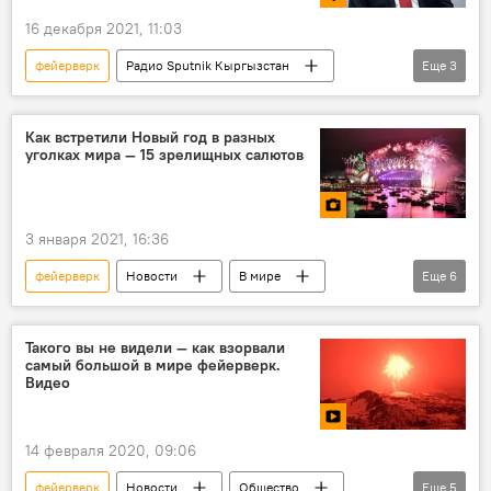
16 декабря 2021, 11:03
фейерверк
Радио Sputnik Кыргызстан
Еще
3
Новый год
взрыв
пиротехника
Как встретили Новый год в разных
уголках мира — 15 зрелищных салютов
3 января 2021, 16:36
фейерверк
Новости
В мире
Еще
6
Общество
фото
Мультимедиа
салют
город
мир
Такого вы не видели — как взорвали
самый большой в мире фейерверк.
Видео
14 февраля 2020, 09:06
фейерверк
Новости
Общество
Еще
5