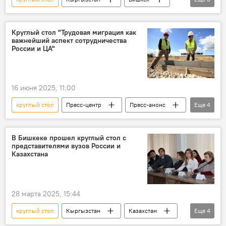
ГКНБ
ветераны
спецслужбы
Круглый стол "Трудовая миграция как
важнейший аспект сотрудничества
России и ЦА"
16 июня 2025, 11:00
круглый стол
Пресс-центр
Пресс-анонс
Еще
4
Россия
Центральная Азия
миграция
Кыргызстан
В Бишкеке прошел круглый стол с
представителями вузов России и
Казахстана
28 марта 2025, 15:44
круглый стол
Кыргызстан
Казахстан
Еще
4
вузы
сотрудничество
Россия