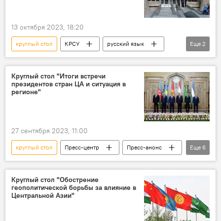
13 октября 2023, 18:20
круглый стол
КРСУ
русский язык
Еще
2
Кыргызстан
Россия
Круглый стол "Итоги встречи
президентов стран ЦА и ситуация в
регионе"
27 сентября 2023, 11:00
круглый стол
Пресс-центр
Пресс-анонс
Еще
6
Кубат Рахимов
Станислав Притчин
Эсен Усубалиев
Центральная Азия
Круглый стол "Обострение
геополитической борьбы за влияние в
Душанбе
Кыргызстан
Центральной Азии"