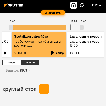
РУС
Кыргызстан
15:00
15:52
16:00
Sputnikteн сүйлөйбүз
Ежедневные новости
15:00
Так божомол — өз убагындагы
Ежедневные новости. 
коргонуу:
16:00
гидрометеорологиялык кызмат
эфир
15:04
16:01
45 мин
3 мин
кантип өркүндөтүлүүдө
Вчера
Сегодня
г. Бишкек
89.3
круглый стол