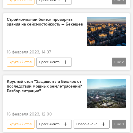
Дастан Бекешев
дом
проверка
Бишкек
Кыргызстан
Пресс-видео
Стройкомпании боятся проверять
здания на сейсмостойкость — Бекешев
16 февраля 2023, 14:37
круглый стол
Пресс-центр
Еще
2
землетрясение
Дастан Бекешев
строительная компания
Круглый стол "Защищен ли Бишкек от
последствий мощных землетрясений?
Разбор ситуации"
16 февраля 2023, 12:00
круглый стол
Пресс-центр
Пресс-анонс
Еще
3
землетрясение
Госстрой
Бишкек