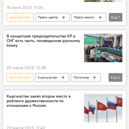
18 июля 2023, 11:00
круглый стол
Пресс-центр
Пресс-анонс
Еще
7
Кыргызстан
Россия
Кубат Рахимов
Нургуль Акимова
В концепции председательства КР в
СНГ есть часть, посвященная русскому
Марс Сариев
Станислав Притчин
языку
Центральная Азия
23 марта 2023, 12:48
круглый стол
Кыргызстан
Политика
Еще
2
режим
русский язык
Кыргызстан занял второе место в
рейтинге дружественности по
отношению к России
23 марта 2023, 11:43