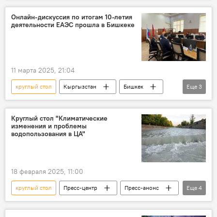
фото
Онлайн-дискуссия по итогам 10-летия
деятельности ЕАЭС прошла в Бишкеке
11 марта 2025, 21:04
круглый стол
Кыргызстан
Бишкек
Еще
3
ЕАЭС
Кыргызстан в ЕАЭС
фото
Круглый стол "Климатические
изменения и проблемы
водопользования в ЦА"
18 февраля 2025, 11:00
круглый стол
Пресс-центр
Пресс-анонс
Еще
4
Центральная Азия
Кыргызстан
климат
вода