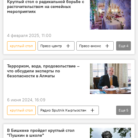
Круглый стол о радикальной борьбе с
расточительством на семейных
мероприятиях
4 февраля 2025, 11:00
круглый стол
Пресс-центр
Пресс-анонс
Еще
4
расточительство
Кыргызстан
той
похороны
Терроризм, вода, продовольствие –
что обсудили эксперты по
безопасности в Алматы
6 июня 2024, 16:09
круглый стол
Радио Sputnik Кыргызстан
Еще
5
ОДКБ
Алматы
безопасность
Кыргызстан
Юрий Шувалов
В Бишкеке пройдет круглый стол
"Пушкин в школе"