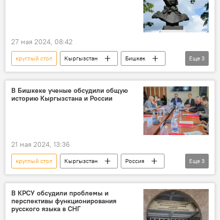
27 мая 2024, 08:42
круглый стол
Кыргызстан
Бишкек
Еще
3
Русский дом в Бишкеке
Александр Пушкин
учителя
В Бишкеке ученые обсудили общую
историю Кыргызстана и России
21 мая 2024, 13:36
круглый стол
Кыргызстан
Россия
Еще
3
КРСУ
история
Денис Фомин-Нилов
В КРСУ обсудили проблемы и
перспективы функционирования
русского языка в СНГ