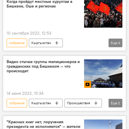
Когда пройдут местные курултаи в
Бишкеке, Оше и регионах
10 сентября 2022, 12:53
собрание
Кыргызстан
Еще
4
Народный курултай
выборы
делегация
Бишкек
Видео стычки группы милиционеров и
гражданских под Бишкеком — что
происходит
14 июня 2022, 15:34
собрание
Кыргызстан
Происшествия
Еще
2
милиция
снос
"Красных книг нет, поручения
президента не исполняются" — жители