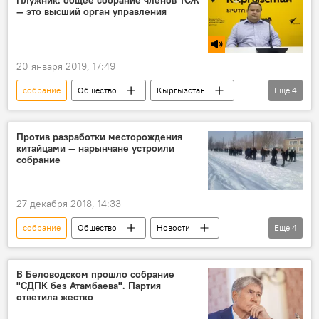
— это высший орган управления
Сооронбай Жээнбеков
Воин
20 января 2019, 17:49
собрание
Общество
Кыргызстан
Еще
4
Радио Sputnik Кыргызстан
управление
правление
Против разработки месторождения
китайцами — нарынчане устроили
Юридическая консультация с Владимиром Плужником
собрание
27 декабря 2018, 14:33
собрание
Общество
Новости
Еще
4
Кыргызстан
Нарын
ОАО "Кыргызалтын"
митинг
В Беловодском прошло собрание
"СДПК без Атамбаева". Партия
ответила жестко