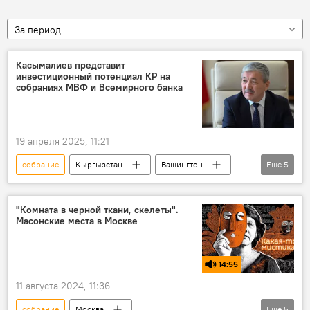
За период
Касымалиев представит
инвестиционный потенциал КР на
собраниях МВФ и Всемирного банка
19 апреля 2025, 11:21
собрание
Кыргызстан
Вашингтон
Еще
5
фонд
Всемирный банк
встреча
кабинет министров
Адылбек Касымалиев
"Комната в черной ткани, скелеты".
Масонские места в Москве
14:55
11 августа 2024, 11:36
собрание
Москва
Еще
5