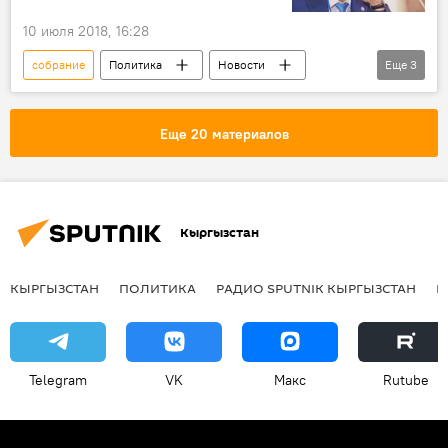
10 июля 2018, 16:28
собрание
Политика
Новости
Еще
3
Кыргызстан
Алмазбек Атамбаев
СДПК
Еще 20 материалов
Кыргызстан
КЫРГЫЗСТАН
ПОЛИТИКА
РАДИО SPUTNIK КЫРГЫЗСТАН
Р
Telegram
VK
Макс
Rutube