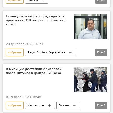
Радио Sputnik Кыргызстан
тайны
история
Общество
Почему переизбрать председателя
правления ТСЖ непросто, объяснил
Подкасты РИА Новости
юрист
29 декабря 2023, 17:51
собрание
Радио Sputnik Кыргызстан
Еще
6
юрист
Владимир Плужник
ТСЖ
председатель
закон
Кыргызстан
В милицию доставили 27 человек
после митинга в центре Бишкека
10 января 2023, 15:45
собрание
Кыргызстан
Бишкек
Еще
5
митинг
запрет
задержание