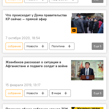
Политика
депутат
Жогорку Кенеш
Ситуация в Кыргызстане после парламентских выборов
Что происходит у Дома правительства
КР сейчас — прямой эфир
7 октября 2020, 18:54
собрание
Новости
Политика
Еще
5
Кыргызстан
видео
Мультимедиа
партия
прямой эфир
Жээнбеков рассказал о ситуации в
Афганистане и подвиге солдат в войне
15 февраля 2019, 13:17
собрание
Новости
В мире
Еще
5
Афганистан: 30 лет в ожидании мира
Кыргызстан
Общество
Плужник: общее собрание членов ТСЖ