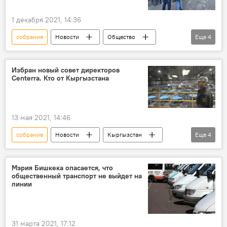
1 декабря 2021, 14:36
собрание
Новости
Общество
Еще
4
Кыргызстан
Центральная избирательная комиссия
Избран новый совет директоров
Centerra. Кто от Кыргызстана
партия
сторонники
13 мая 2021, 14:46
собрание
Новости
Кыргызстан
Еще
4
экономика
Centerra Gold Inc
акционер
совет директоров
Мэрия Бишкека опасается, что
общественный транспорт не выйдет на
линии
31 марта 2021, 17:12