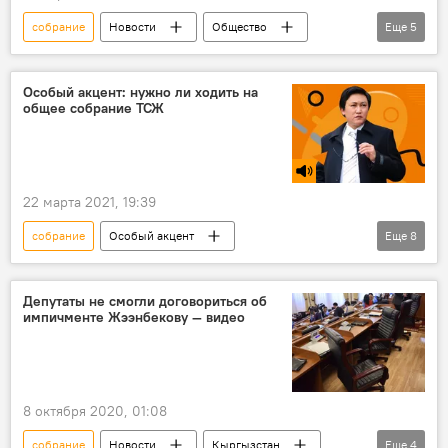
собрание
Новости
Общество
Еще
5
Кыргызстан
Бишкек
Мэрия города Бишкек
забастовка
Особый акцент: нужно ли ходить на
общее собрание ТСЖ
общественный транспорт
22 марта 2021, 19:39
собрание
Особый акцент
Еще
8
Радио Sputnik Кыргызстан
Кыргызстан
Общество
собственность
жилье
Депутаты не смогли договориться об
импичменте Жээнбекову — видео
устав
право
обязанности
8 октября 2020, 01:08
собрание
Новости
Кыргызстан
Еще
4