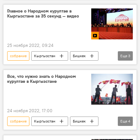
протокол
Митинги в Бишкеке
Главное о Народном курултае в
Кыргызстане за 35 секунд — видео
25 ноября 2022, 09:24
собрание
Кыргызстан
Бишкек
Еще
3
Народный курултай
курултай
видео
Все, что нужно знать о Народном
курултае в Кыргызстане
24 ноября 2022, 17:00
собрание
Кыргызстан
Бишкек
Еще
4
курултай
Народный курултай
делегат
Справки