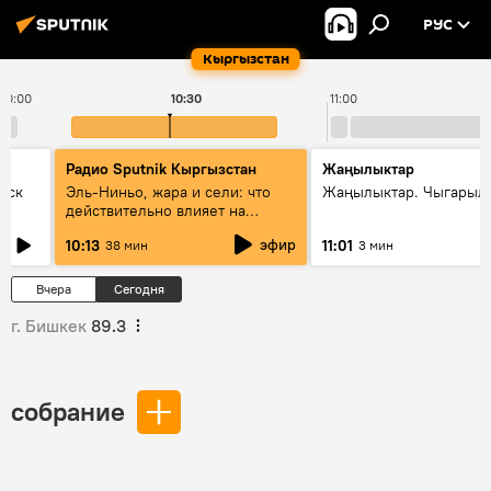
РУС
Кыргызстан
10:00
10:30
11:00
Радио Sputnik Кыргызстан
Жаңылыктар
уск
Эль-Ниньо, жара и сели: что
Жаңылыктар. Чыгарылы
действительно влияет на
погоду в Кыргызстане
эфир
10:13
11:01
38 мин
3 мин
Вчера
Сегодня
г. Бишкек
89.3
собрание