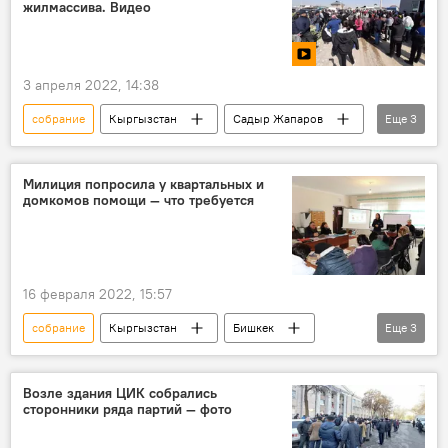
жилмассива. Видео
3 апреля 2022, 14:38
собрание
Кыргызстан
Садыр Жапаров
Еще
3
жилмассив
жители
обращение
Милиция попросила у квартальных и
домкомов помощи — что требуется
16 февраля 2022, 15:57
собрание
Кыргызстан
Бишкек
Еще
3
милиция
наркотики
домком
Возле здания ЦИК собрались
сторонники ряда партий — фото