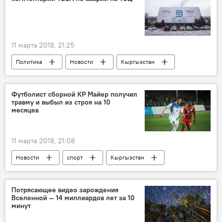
11 марта 2018, 21:25
Политика
Новости
Кыргызстан
экономика
Бишкек
ТЭЦ
TBEA
авария
Футболист сборной КР Майер получил
травму и выбыл из строя на 10
Уголовные дела и задержания по делу о ТЭЦ
месяцев
Авария на ТЭЦ Бишкека
11 марта 2018, 21:08
Новости
спорт
Кыргызстан
Виктор Майер
футбол
травма
Потрясающее видео зарождения
Вселенной — 14 миллиардов лет за 10
минут