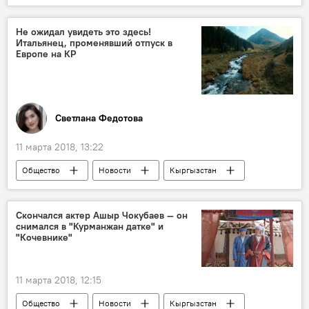
Мультимедиа
фото
Бишкек
активисты
бешбармак
чучук
Не ожидал увидеть это здесь!
Итальянец, променявший отпуск в
книга рекордов Гиннесса
Европе на КР
Бешбармак весом 1,5 тонны для Книги рекордов Гиннесса
Светлана Федотова
11 марта 2018, 13:22
Общество
Новости
Кыргызстан
Откровенные рассказы иностранцев о Кыргызстане
Европа
путешествие
Скончался актер Ашыр Чокубаев — он
снимался в "Курманжан датке" и
путешественник
отпуск
"Кочевнике"
гостеприимство
11 марта 2018, 12:15
Общество
Новости
Кыргызстан