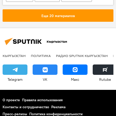
Ашыр Чокубаев
кончина
актер
народный артист
Еще 20 материалов
Кыргызстан
КЫРГЫЗСТАН
ПОЛИТИКА
РАДИО SPUTNIK КЫРГЫЗСТАН
Р
Telegram
VK
Макс
Rutube
О проекте
Правила использования
Контакты и сотрудничество
Реклама
Пресс-релизы
Политика конфиденциальности