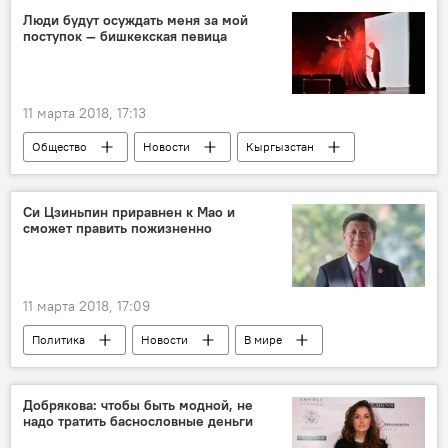
Бишкек
бешбармак
чучук
Люди будут осуждать меня за мой
поступок — бишкекская певица
очередь
11 марта 2018, 17:13
Общество
Новости
Кыргызстан
Культура
Дарика Асылбашева
шоу
вокал
ТВ-проект "Асман"
Си Цзиньпин приравнен к Мао и
сможет править пожизненно
11 марта 2018, 17:09
Политика
Новости
В мире
Китай
Си Цзиньпин
ограничение
правление
Добрякова: чтобы быть модной, не
надо тратить баснословные деньги