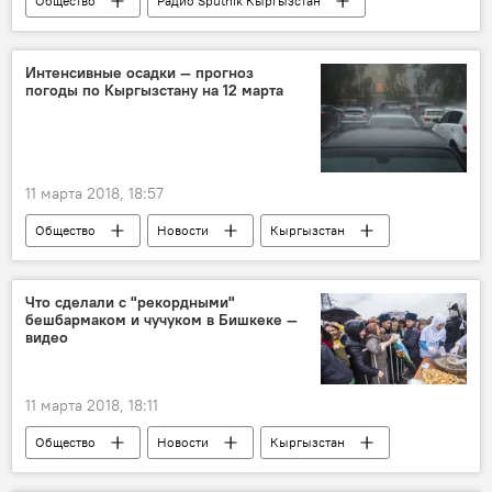
Общество
Радио Sputnik Кыргызстан
человек
почерк
характер
Интенсивные осадки — прогноз
погоды по Кыргызстану на 12 марта
11 марта 2018, 18:57
Общество
Новости
Кыргызстан
Кыргызгидромет
снег
дождь
прогноз погоды
погода в Кыргызстане
Что сделали с "рекордными"
бешбармаком и чучуком в Бишкеке —
видео
11 марта 2018, 18:11
Общество
Новости
Кыргызстан
Бешбармак весом 1,5 тонны для Книги рекордов Гиннесса