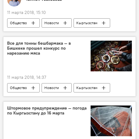
11 марта 2018, 15:10
Общество
Новости
Кыргызстан
Колумнисты
аутизм
дети
ребенок
болезнь
Все для тонны бешбармака — в
Бишкеке прошел конкурс по
нарезанию мяса
11 марта 2018, 14:37
Общество
Новости
Кыргызстан
Бишкек
конкурс
активисты
бешбармак
чучук
Штормовое предупреждение — погода
по Кыргызстану до 16 марта
книга рекордов Гиннесса
Бешбармак весом 1,5 тонны для Книги рекордов Гиннесса