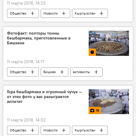
11 марта 2018, 14:23
Общество
Новости
Кыргызстан
Бишкек
штормовое предупреждение
прогноз погоды
погода в Кыргызстане
Фотофакт: полторы тонны
бешбармака, приготовленные в
Бишкеке
11 марта 2018, 14:17
Общество
Бишкек
активисты
бешбармак
чучук
книга рекордов Гиннесса
Гора бешбармака и огромный чучук —
от этих фото у вас разыграется
Бешбармак весом 1,5 тонны для Книги рекордов Гиннесса
аппетит
Фотофакты
15
11 марта 2018, 14:02
Общество
Новости
Кыргызстан