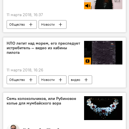
11 марта 2018, 16:37
Общество
Новости
Радио Sputnik Кыргызстан
одежда
мода
дизайнер
Кроссовки
НЛО летит над морем, его преследует
истребитель — видео из кабины
женственность
спорт
пилота
11 марта 2018, 16:26
Общество
Новости
видео
В мире
Мультимедиа
США
истребитель
НЛО
Семь колокольчиков, или Рубиновое
колье для мумбайского вора