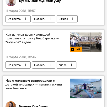
Кубанычбек Жумабек уулу
11 марта 2018, 15:57
Общество
Новости
В мире
Колумнисты
Индия
история
драгоценности
вор
Как из мяса девяти лошадей
приготовили тонну бешбармака —
"вкусное" видео
1:48
11 марта 2018, 15:36
Общество
Новости
видео
Кыргызстан
Мультимедиа
Бишкек
бешбармак
чучук
Нас с малышом выпроводили с
детской площадки — изнанка жизни
Бешбармак весом 1,5 тонны для Книги рекордов Гиннесса
мам Бишкека
Чолпон Узакбаева