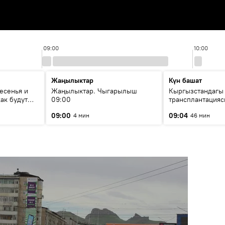
09:00
10:00
Жаңылыктар
Күн башат
есенья и
Жаңылыктар. Чыгарылыш
Кыргызстандагы
ак будут
09:00
трансплантацияс
в КР?
жетишкендиктер 
09:00
09:04
4 мин
46 мин
келечеги