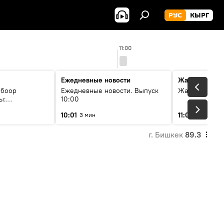
РУС
КЫРГ
11:00
Ежедневные новости
Жаңылыктар
 боор
Ежедневные новости. Выпуск
Жаңылыктар. 
ы:
10:00
жана өнүгүү
10:01
11:01
3 мин
3 мин
г. Бишкек
89.3