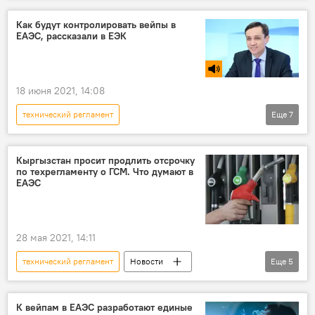
разрешение
комментарии
Как будут контролировать вейпы в
ЕАЭС, рассказали в ЕЭК
18 июня 2021, 14:08
технический регламент
Еще
7
Радио Sputnik Кыргызстан
Кыргызстан в ЕАЭС
Общество
Кыргызстан просит продлить отсрочку
по техрегламенту о ГСМ. Что думают в
экономика
вейп
ЕАЭС
ЕАЭС
никотин
регулирование
28 мая 2021, 14:11
технический регламент
Новости
Еще
5
Кыргызстан
экономика
качество
топливо
Кыргызстан в ЕАЭС
К вейпам в ЕАЭС разработают единые