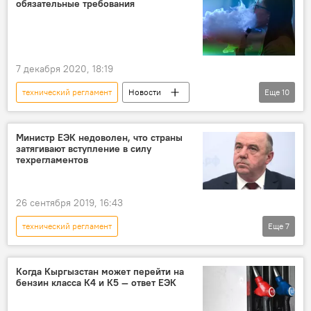
обязательные требования
7 декабря 2020, 18:19
технический регламент
Новости
Еще
10
Кыргызстан
Азия
В мире
Россия
экономика
Пресс-центр
Министр ЕЭК недоволен, что страны
затягивают вступление в силу
ЕАЭС
Ия Малкина
вейп
техрегламентов
требования
26 сентября 2019, 16:43
технический регламент
Еще
7
Евразийская неделя — 2019 в Бишкеке
Новости
Общество
Кыргызстан
Когда Кыргызстан может перейти на
бензин класса К4 и К5 — ответ ЕЭК
экономика
Евразийская неделя
регламент