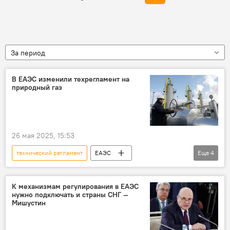
За период
В ЕАЭС изменили техрегламент на
природный газ
26 мая 2025, 15:53
технический регламент
ЕАЭС
Еще
4
Кыргызстан в ЕАЭС
природный газ
изменение
ЕЭК
К механизмам регулирования в ЕАЭС
нужно подключать и страны СНГ —
Мишустин