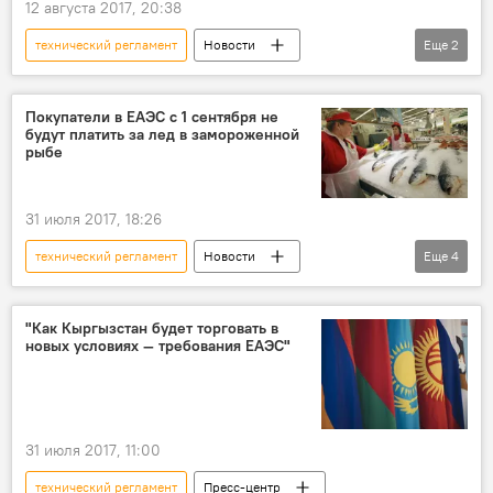
12 августа 2017, 20:38
технический регламент
Новости
Еще
2
Кыргызстан
экономика
Покупатели в ЕАЭС с 1 сентября не
будут платить за лед в замороженной
рыбе
31 июля 2017, 18:26
технический регламент
Новости
Еще
4
Кыргызстан
экономика
рыба
регламент
"Как Кыргызстан будет торговать в
новых условиях — требования ЕАЭС"
31 июля 2017, 11:00
технический регламент
Пресс-центр