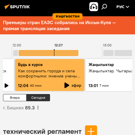
РУС
Кыргызстан
Премьеры стран ЕАЭС собрались на Иссык-Куле —
прямая трансляция заседания
12:00
12:27
13:00
Будь в курсе
Жаңылыктар
уск
Как сохранить города и села
Жаңылыктар. Чыгарыл
комфортными: мнение ученых
Евразии
эфир
12:04
13:01
40 мин
7 мин
Вчера
Сегодня
г. Бишкек
89.3
технический регламент