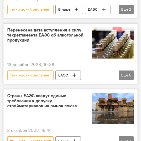
технический регламент
В мире
ЕАЭС
Еще
2
мясо
продукция
Перенесена дата вступления в силу
техрегламента ЕАЭС об алкогольной
продукции
13 декабря 2023, 10:38
технический регламент
ЕАЭС
Еще
5
экономика
алкоголь
безопасность
перенос
вступление
Страны ЕАЭС введут единые
требования к допуску
действие
стройматериалов на рынок союза
2 октября 2023, 16:44
технический регламент
ЕАЭС
Еще
4