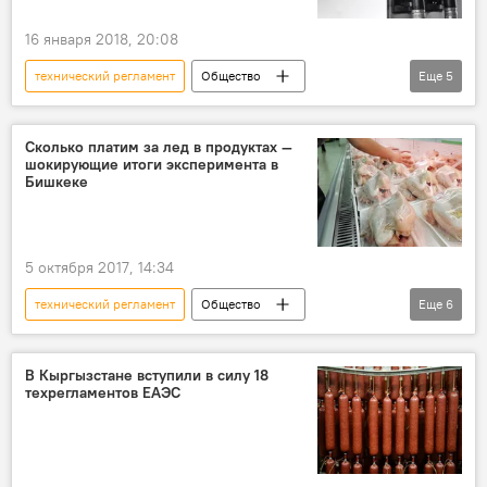
16 января 2018, 20:08
технический регламент
Общество
Еще
5
Новости
Кыргызстан
экономика
бензин
топливо
Сколько платим за лед в продуктах —
шокирующие итоги эксперимента в
Бишкеке
5 октября 2017, 14:34
технический регламент
Общество
Еще
6
Новости
Кыргызстан
экономика
Бишкек
креветки
питание
В Кыргызстане вступили в силу 18
техрегламентов ЕАЭС