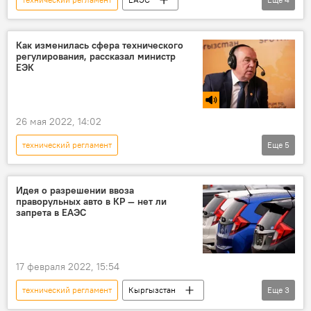
строительные материалы
ЕЭК
министр
Виктор Назаренко
Как изменилась сфера технического
регулирования, рассказал министр
ЕЭК
26 мая 2022, 14:02
технический регламент
Еще
5
Радио Sputnik Кыргызстан
продукция
безопасность
ЕЭК
Идея о разрешении ввоза
праворульных авто в КР — нет ли
Виктор Назаренко
Кыргызстан
запрета в ЕАЭС
17 февраля 2022, 15:54
технический регламент
Кыргызстан
Еще
3
ЕАЭС
праворульные машины