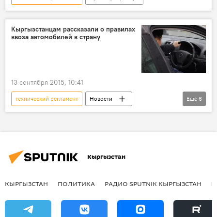
Кыргызстанцам рассказали о правилах
ввоза автомобилей в страну
13 сентября 2015, 10:41
технический регламент
Новости
Еще
6
Кыргызстан
экономика
ввоз
автомобиль
бизнес-сообщество
Таможенный союз
Кыргызстан
КЫРГЫЗСТАН
ПОЛИТИКА
РАДИО SPUTNIK КЫРГЫЗСТАН
Р