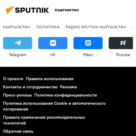
Кыргызстан
КЫРГЫЗСТАН
ПОЛИТИКА
РАДИО SPUTNIK КЫРГЫЗСТАН
Р
Telegram
VK
Макс
Rutube
О проекте
Правила использования
Контакты и сотрудничество
Реклама
Пресс-релизы
Политика конфиденциальности
Политика использования Cookie и автоматического
логирования
Правила применения рекомендательных
технологий
Обратная связь