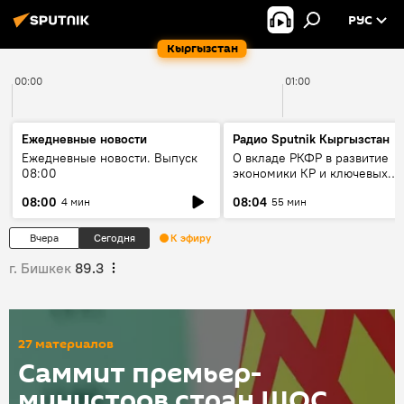
РУС
Кыргызстан
00:00
01:00
Ежедневные новости
Радио Sputnik Кыргызстан
Ежедневные новости. Выпуск
О вкладе РКФР в развитие
08:00
экономики КР и ключевых
секторах до 2030 года
08:00
08:04
4 мин
55 мин
Вчера
Сегодня
К эфиру
г. Бишкек
89.3
27 материалов
Саммит премьер-
министров стран ШОС