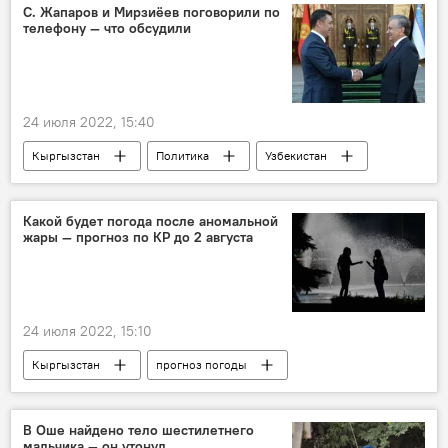
Ислам Турдиев
С. Жапаров и Мирзиёев поговорили по
телефону — что обсудили
24 июля 2022, 15:40
Кыргызстан
Политика
Узбекистан
Садыр Жапаров
Шавкат Мирзиёев
Какой будет погода после аномальной
жары — прогноз по КР до 2 августа
24 июля 2022, 15:10
Кыргызстан
прогноз погоды
погода в Кыргызстане
Прогноз погоды по Кыргызстану
июль
В Оше найдено тело шестилетнего
мальчика — он утонул