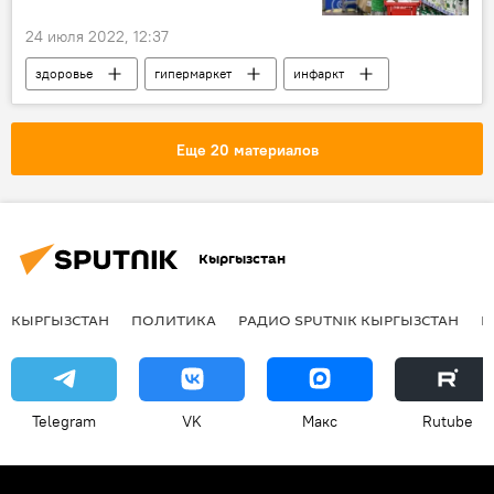
24 июля 2022, 12:37
здоровье
гипермаркет
инфаркт
Еще 20 материалов
Кыргызстан
КЫРГЫЗСТАН
ПОЛИТИКА
РАДИО SPUTNIK КЫРГЫЗСТАН
Р
Telegram
VK
Макс
Rutube