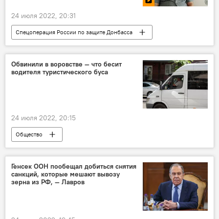
24 июля 2022, 20:31
Спецоперация России по защите Донбасса
видео
ДНР
обстрел
врач
Обвинили в воровстве — что бесит
водителя туристического буса
24 июля 2022, 20:15
Общество
Что выводит кыргызстанцев из себя
Кыргызстан
водитель
отдых
Генсек ООН пообещал добиться снятия
санкций, которые мешают вывозу
зерна из РФ, — Лавров