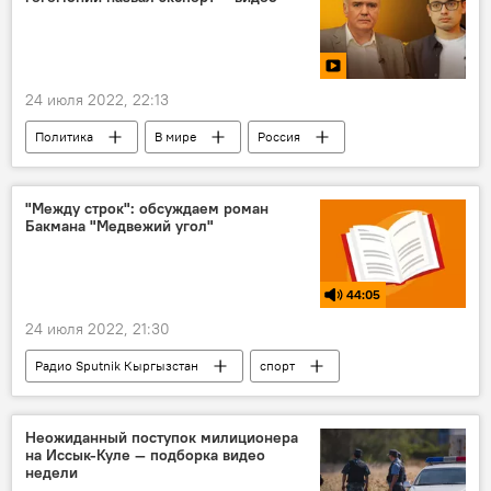
24 июля 2022, 22:13
Политика
В мире
Россия
США
крах
видео
"Между строк": обсуждаем роман
Бакмана "Медвежий угол"
44:05
24 июля 2022, 21:30
Радио Sputnik Кыргызстан
спорт
хоккей
Между строк
Неожиданный поступок милиционера
на Иссык-Куле — подборка видео
недели