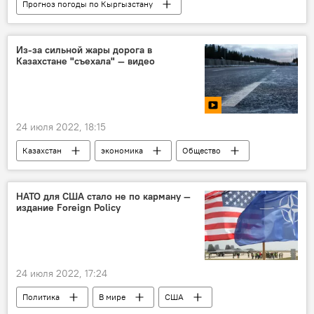
Прогноз погоды по Кыргызстану
прогноз погоды
Кыргызстан
жара
ветер
осадки
Из-за сильной жары дорога в
Казахстане "съехала" — видео
Новости Киргизии
24 июля 2022, 18:15
Казахстан
экономика
Общество
дорога
ситуация
НАТО для США стало не по карману —
издание Foreign Policy
24 июля 2022, 17:24
Политика
В мире
США