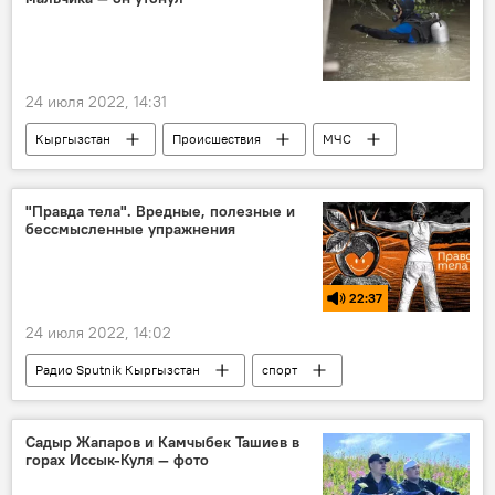
24 июля 2022, 14:31
Кыргызстан
Происшествия
МЧС
Ошская область
ребенок
гибель
вода
падение
"Правда тела". Вредные, полезные и
бессмысленные упражнения
22:37
24 июля 2022, 14:02
Радио Sputnik Кыргызстан
спорт
упражнения
польза
вред
тренировка
приседания
Садыр Жапаров и Камчыбек Ташиев в
горах Иссык-Куля — фото
Подкасты РИА Новости