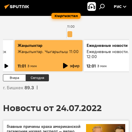
РУС
Кыргызстан
11:00
Жаңылыктар
Ежедневные новости
уск
Жаңылыктар. Чыгарылыш 11:00
Ежедневные новости. 
12:00
эфир
11:01
12:01
3 мин
3 мин
Вчера
Сегодня
г. Бишкек
89.3
Новости от 24.07.2022
Главные причины краха американской
гегемонии назвал эксперт — видео