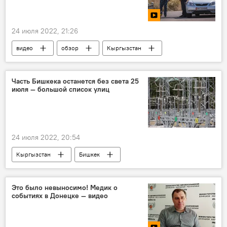
24 июля 2022, 21:26
видео
обзор
Кыргызстан
Новости
Часть Бишкека останется без света 25
июля — большой список улиц
24 июля 2022, 20:54
Кыргызстан
Бишкек
ОАО "Северэлектро"
свет
отключение
Это было невыносимо! Медик о
событиях в Донецке — видео