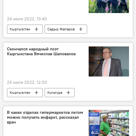
24 июля 2022, 13:40
Кыргызстан
Садыр Жапаров
Камчыбек Ташиев
горы
фотография
Скончался народный поэт
Кыргызстана Вячеслав Шаповалов
24 июля 2022, 12:53
Кыргызстан
Культура
Вячеслав Шаповалов
смерть
поэт
В каких отделах гипермаркетов летом
можно получить инфаркт, рассказал
врач