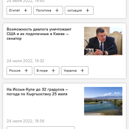
24 июля 2022, 19:45
Египет
Политика
ситуация
ООН
санкции
Сергей Лавров
Спецоперация России по защите Донбасса
Возможность диалога уничтожают
США и их подопечные в Киеве —
сенатор
24 июля 2022, 19:32
Россия
В мире
Украина
обвинение
Леонид Слуцкий
Мнение
На Иссык-Куле до 32 градусов —
погода по Кыргызстану 25 июля
24 июля 2022, 18:56