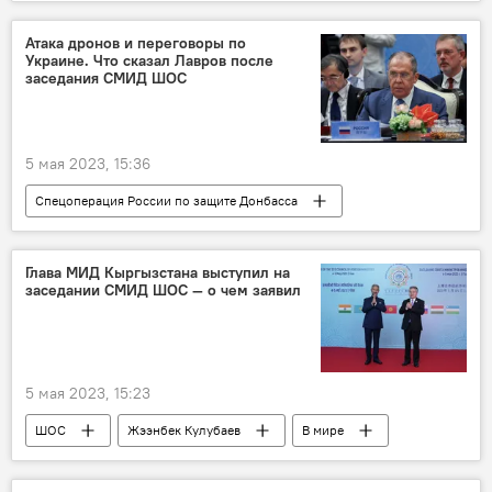
FIFA
президент
футбол
Кыргызстан
инвестиции
Атака дронов и переговоры по
Украине. Что сказал Лавров после
заседания СМИД ШОС
5 мая 2023, 15:36
Спецоперация России по защите Донбасса
Индия
Гоа
ШОС
МИД
заседание
Сергей Лавров
атака
Глава МИД Кыргызстана выступил на
заседании СМИД ШОС — о чем заявил
переговоры
Украина
5 мая 2023, 15:23
ШОС
Жээнбек Кулубаев
В мире
Политика
Кыргызстан