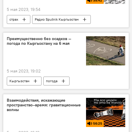
35:42
5 мая 2023, 19:54
страх
Радио Sputnik Кыргызстан
мать
ребенок
дети
аборт
беременность
Преимущественно без осадков —
погода по Кыргызстану на 6 мая
5 мая 2023, 19:02
Кыргызстан
погода
прогноз погоды
Прогноз погоды по Кыргызстану
Взаимодействия, искажающие
пространство–время: гравитационные
погода в Кыргызстане
волны
56:25