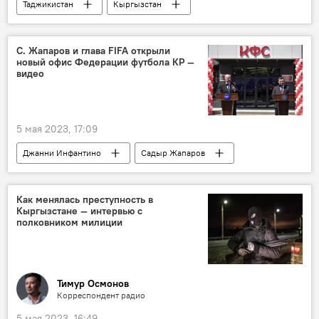
Таджикистан
Кыргызстан
Садыр Жапаров
Эмомали Рахмон
Владимир Путин
приглашение
С. Жапаров и глава FIFA открыли
новый офис Федерации футбола КР —
В мире
Политика
9 Мая
видео
5 мая 2023, 17:09
Джанни Инфантино
Садыр Жапаров
офис
открытие
Бишкек
видео
Как менялась преступность в
Кыргызстане — интервью с
Федерация футбола Кыргызской Республики
полковником милиции
Тимур Осмонов
Корреспондент радио
5 мая 2023, 16:49