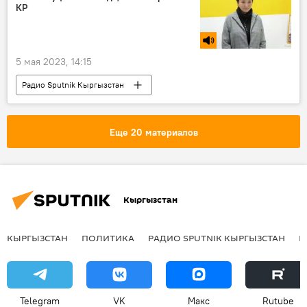
КР
5 мая 2023, 14:15
Радио Sputnik Кыргызстан
День Конституции
закон
поправки
Общество
Кыргызстан
Еще 20 материалов
Чолпон Койчуманова
Кыргызстан
КЫРГЫЗСТАН
ПОЛИТИКА
РАДИО SPUTNIK КЫРГЫЗСТАН
Р
Telegram
VK
Макс
Rutube