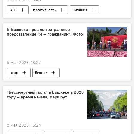
ОПГ
преступность
милиция
Александр Зеличенко
история
закон
В Бишкеке прошло театральное
представление "Я — гражданин". Фото
5 мая 2023, 16:27
театр
Бишкек
Конституционный суд
фото
"Бессмертный полк" в Бишкеке в 2023
году — время начала, маршрут
5 мая 2023, 16:24