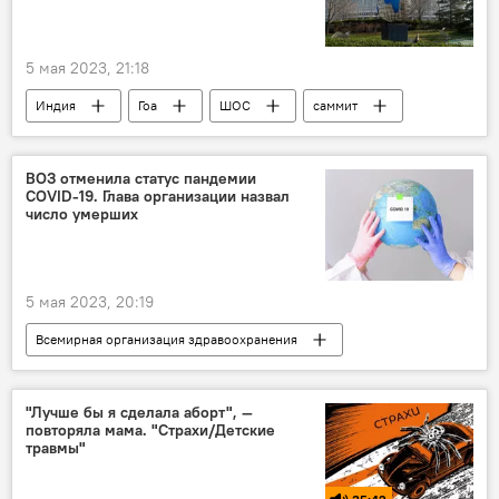
5 мая 2023, 21:18
Индия
Гоа
ШОС
саммит
Китай
МИД
цветная революция
ВОЗ отменила статус пандемии
COVID-19. Глава организации назвал
число умерших
5 мая 2023, 20:19
Всемирная организация здравоохранения
пандемия
вирус
статус
отмена
"Лучше бы я сделала аборт", —
повторяла мама. "Страхи/Детские
травмы"