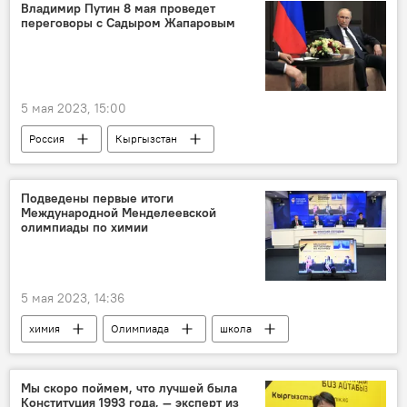
Министерство иностранных дел КР
Владимир Путин 8 мая проведет
переговоры с Садыром Жапаровым
5 мая 2023, 15:00
Россия
Кыргызстан
Садыр Жапаров
Владимир Путин
переговоры
Дмитрий Песков
Подведены первые итоги
Международной Менделеевской
Политика
В мире
олимпиады по химии
5 мая 2023, 14:36
химия
Олимпиада
школа
образование
Россия
Мы скоро поймем, что лучшей была
Конституция 1993 года, — эксперт из