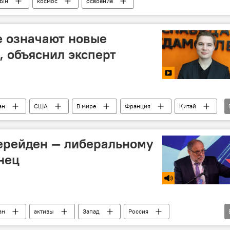
 Ын
космос
освоение
е означают новые
 объяснил эксперт
ан
США
В мире
Франция
Китай
зависимость
ерейден — либеральному
нец
ан
активы
Запад
Россия
кризис