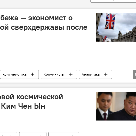
бежа — экономист о
кой сверхдержавы после
колумнистика
Колумнисты
Аналитика
колония
овой космической
 Ким Чен Ын