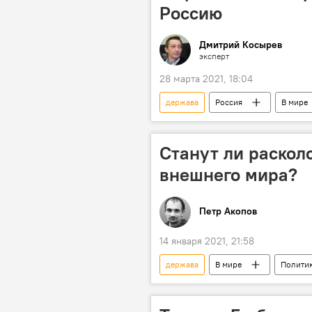
Россию
Дмитрий Косырев
эксперт
28 марта 2021, 18:04
держава
Россия
В мире
Мнение
Китай
СШ
Станут ли раскол
внешнего мира?
Петр Акопов
14 января 2021, 21:58
держава
В мире
Полити
Джо Байден
глобализация