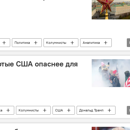
Политика
Колумнисты
Аналитика
А
отые США опаснее для
ка
Колумнисты
США
Дональд Трамп
кризис
Мнение
Аналитика