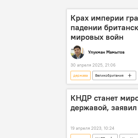
Крах империи гра
падении британс
мировых войн
Улукман Мамытов
30 апреля 2025, 21:06
держава
Великобритания
экономика
война
КНДР станет мир
державой, заявил
19 апреля 2023, 10:24