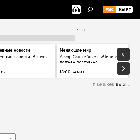
РУС
КЫРГ
19:00
евные новости
Меняющие мир
евные новости. Выпуск
Аскар Салымбеков: «Человек
должен постоянно
совершенствоваться»
18:06
 мин
54 мин
г. Бишкек
89.3