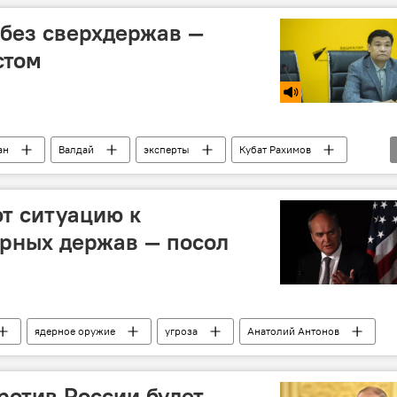
без сверхдержав —
стом
ан
Валдай
эксперты
Кубат Рахимов
 Рахимовым
т ситуацию к
рных держав — посол
ядерное оружие
угроза
Анатолий Антонов
ротив России будет