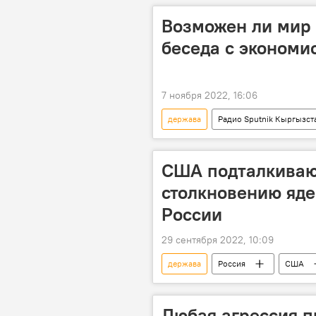
Возможен ли мир 
беседа с экономи
7 ноября 2022, 16:06
держава
Радио Sputnik Кыргызст
Об экономике и не только с Кубатом
США подталкиваю
столкновению яде
России
29 сентября 2022, 10:09
держава
Россия
США
Любая агрессия п