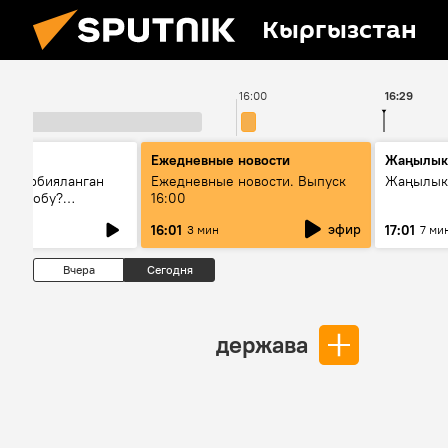
Кыргызстан
16:00
16:29
Ежедневные новости
Жаңылык
н тарбияланган
Ежедневные новости. Выпуск
Жаңылыкт
й болобу?
16:00
жашоосунда
эфир
16:01
17:01
3 мин
7 ми
орду
Вчера
Сегодня
держава