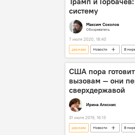
Трамп и Горбачев
систему
Максим Соколов
Обозреватель
7 июля 2020, 18:40
держава
Новости
В мир
Михаил Горбачев
США
США пора готовит
вызовам — они пе
сверхдержавой
Ирина Алкснис
31 июля 2019, 16:13
держава
Новости
В мир