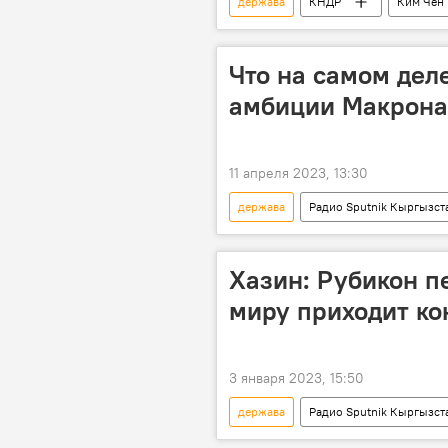
держава
КНДР
Ким Чен
Что на самом дел
амбиции Макрона,
11 апреля 2023, 13:30
держава
Радио Sputnik Кыргызст
Россия
Политика
Хазин: Рубикон п
миру приходит ко
3 января 2023, 15:50
держава
Радио Sputnik Кыргызст
экономика
Политика