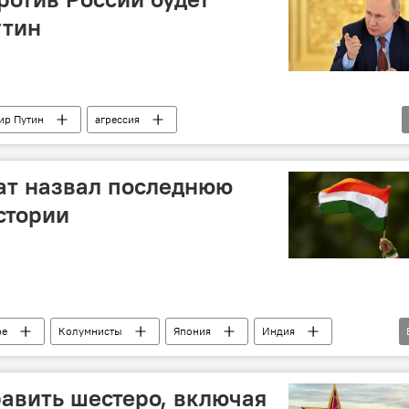
утин
ир Путин
агрессия
басса
ат назвал последнюю
стории
ре
Колумнисты
Япония
Индия
авить шестеро, включая