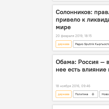
влияние
Россия
Солонников: прав
привело к ликвид
мире
20 февраля 2019, 18:15
держава
Радио Sputnik Кыргызст
ДРСМД
Михаил Горбачев
Обама: Россия — 
нее есть влияние 
18 ноября 2016, 09:46
держава
Политика
Ново
Барак Обама
Ангела Мерке