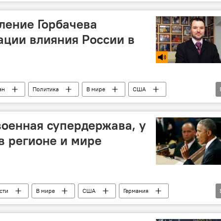
ление Горбачева
ации влияния России в
ан
Политика
В мире
США
договор
Россия
военная супердержава, у
в регионе и мире
сти
В мире
США
Германия
ль
Россия