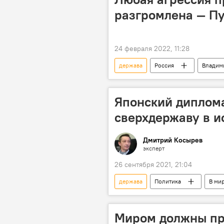
разгромлена — П
24 февраля 2022, 11:28
держава
Россия
Владим
Спецоперация России по защите Дон
Японский диплом
сверхдержаву в и
Дмитрий Косырев
эксперт
26 сентября 2021, 21:04
держава
Политика
В ми
история
дипломатия
Миром должны пр