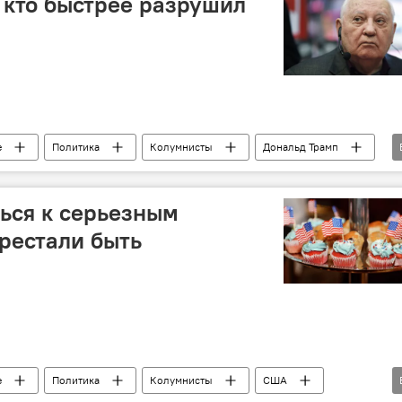
: кто быстрее разрушил
е
Политика
Колумнисты
Дональд Трамп
разрушение
ься к серьезным
рестали быть
е
Политика
Колумнисты
США