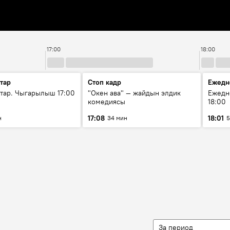
17:00
18:00
тар
Стоп кадр
Ежедн
ар. Чыгарылыш 17:00
"Окен ава" — жайдын элдик
Ежедн
комедиясы
18:00
17:08
18:01
н
34 мин
5
За период