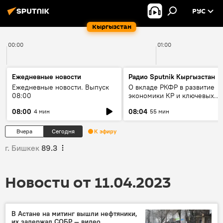
РУС
Кыргызстан
00:00
01:00
Ежедневные новости
Радио Sputnik Кыргызстан
Ежедневные новости. Выпуск
О вкладе РКФР в развитие
08:00
экономики КР и ключевых
секторах до 2030 года
08:00
08:04
4 мин
55 мин
Вчера
Сегодня
К эфиру
г. Бишкек
89.3
Новости от 11.04.2023
В Астане на митинг вышли нефтяники,
их задержал СОБР — видео