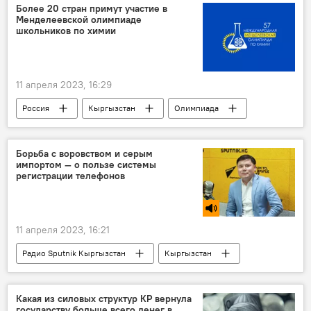
Более 20 стран примут участие в
Менделеевской олимпиаде
школьников по химии
11 апреля 2023, 16:29
Россия
Кыргызстан
Олимпиада
химия
В мире
образование
школьники
Новости Киргизии
Борьба с воровством и серым
импортом — о пользе системы
регистрации телефонов
11 апреля 2023, 16:21
Радио Sputnik Кыргызстан
Кыргызстан
IMEI код
контрабанда
регистрация
телефон
Айбек Баканов
воровство
Какая из силовых структур КР вернула
государству больше всего денег в