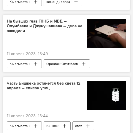
Кыргызстан
командировка
расходы
Эльдар Таджибаев
повышение
предложение
кабмин
На бывших глав ГКНБ и МВД —
Опумбаева и Джунушалиева — дела не
Новости Киргизии
заводили
11 апреля 2023, 16:49
Кыргызстан
Орозбек Опумбаев
Кашкар Джунушалиев
уголовное дело
ГКНБ
МВД
Часть Бишкека останется без света 12
апреля — список улиц
11 апреля 2023, 16:44
Кыргызстан
Бишкек
свет