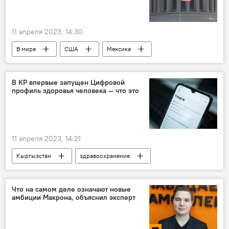
11 апреля 2023, 14:30
В мире
США
Мексика
вторжение
СМИ
публикация
Джо Байден
В КР впервые запущен Цифровой
профиль здоровья человека — что это
11 апреля 2023, 14:21
Кыргызстан
здравоохранение
профиль
медицина
Что на самом деле означают новые
амбиции Макрона, объяснил эксперт