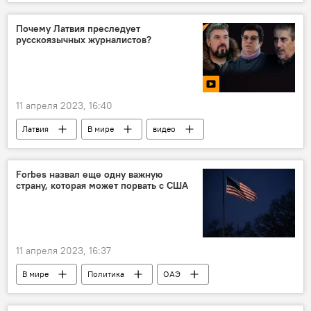
отключение
график
Почему Латвия преследует
русскоязычных журналистов?
11 апреля 2023, 16:40
Латвия
В мире
видео
журналист
суд
свобода слова
преследование
Forbes назвал еще одну важную
страну, которая может порвать с США
11 апреля 2023, 16:37
В мире
Политика
ОАЭ
США
разрыв
вероятность