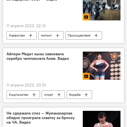
11 апреля 2023, 22:10
Казахстан
митинг
Происшествия
задержание
Айпери Медет кызы завоевала
серебро чемпионата Азии. Видео
11 апреля 2023, 20:51
Кыргызстан
спорт
борьба
Айпери Медет кызы
женская борьба
Не сдержала слез — Жуманазарова
обидно проиграла схватку за бронзу
на ЧА. Видео