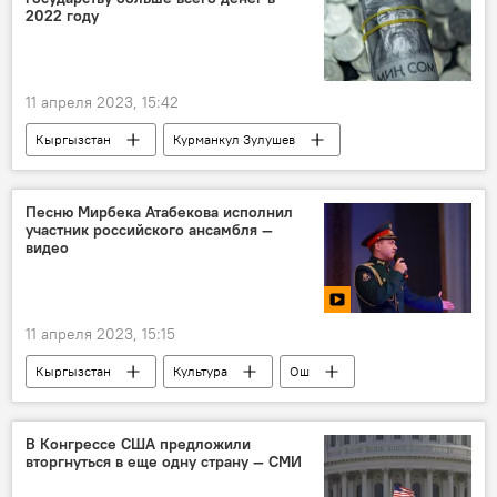
смартфон
2022 году
11 апреля 2023, 15:42
Кыргызстан
Курманкул Зулушев
возмещение
ущерб
Генеральная прокуратура
Песню Мирбека Атабекова исполнил
участник российского ансамбля —
видео
11 апреля 2023, 15:15
Кыргызстан
Культура
Ош
Мирбек Атабеков
ансамбль
песня
Новости Киргизии
В Конгрессе США предложили
вторгнуться в еще одну страну — СМИ