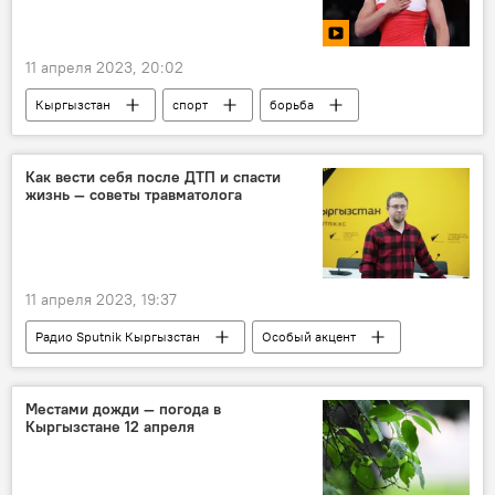
11 апреля 2023, 20:02
Кыргызстан
спорт
борьба
Мээрим Жуманазарова
схватка
поражение
Как вести себя после ДТП и спасти
жизнь — советы травматолога
11 апреля 2023, 19:37
Радио Sputnik Кыргызстан
Особый акцент
авария
ДТП
помощь
поведение
пострадавший
врач
Местами дожди — погода в
Кыргызстане 12 апреля