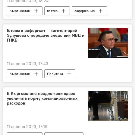
11 апреля 2023, 18:24
Кыргызстан
взятка
задержание
контрабанда
Баткенская область
Готовы к реформам — комментарий
Зулушева о передаче следствия МВД и
ГНКБ
11 апреля 2023, 17:43
Кыргызстан
Политика
Генеральная прокуратура
следствие
МВД
ГКНБ
передача
В Кыргызстане предложили вдвое
увеличить норму командировочных
расходов
11 апреля 2023, 17:19