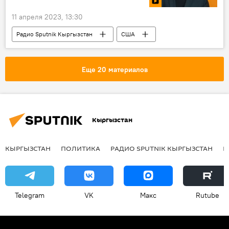
11 апреля 2023, 13:30
Радио Sputnik Кыргызстан
США
В мире
Франция
Китай
Россия
Политика
держава
Еще 20 материалов
зависимость
Кыргызстан
КЫРГЫЗСТАН
ПОЛИТИКА
РАДИО SPUTNIK КЫРГЫЗСТАН
Р
Telegram
VK
Макс
Rutube