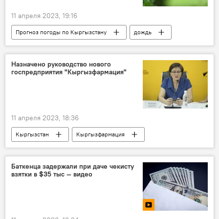
11 апреля 2023, 19:16
Прогноз погоды по Кыргызстану
дождь
погода
прогноз погоды
погода в Кыргызстане
Назначено руководство нового
госпредприятия "Кыргызфармация"
11 апреля 2023, 18:36
Кыргызстан
Кыргызфармация
назначение
Гульмира Шакирова
Баткенца задержали при даче чекисту
взятки в $35 тыс — видео