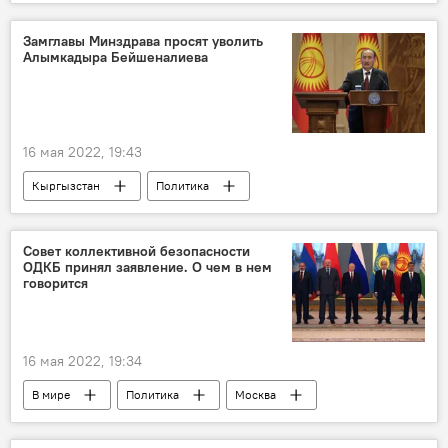
В мире
Мариуполь
завод "Азовсталь"
эвакуация
Замглавы Минздрава просят уволить
Алымкадыра Бейшеналиева
Министерство обороны РФ
16 мая 2022, 19:43
Кыргызстан
Политика
Алымкадыр Бейшеналиев
Совет коллективной безопасности
ОДКБ принял заявление. О чем в нем
говорится
16 мая 2022, 19:34
В мире
Политика
Москва
ОДКБ
Совет коллективной безопасности