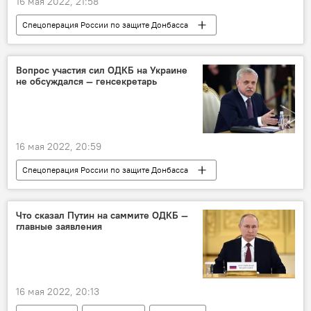
16 мая 2022, 21:58
Спецоперация России по защите Донбасса
Кыргызстан
Казахстан
ОДКБ
миротворчество
Вопрос участия сил ОДКБ на Украине
не обсуждался — генсекретарь
16 мая 2022, 20:59
Спецоперация России по защите Донбасса
Россия
Украина
ОДКБ
Станислав Зась
Что сказал Путин на саммите ОДКБ —
главные заявления
16 мая 2022, 20:13