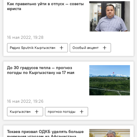
заявление
Как правильно уйти в отпуск — советы
юриста
16 мая 2022, 19:28
Радио Sputnik Кыргызстан
Особый акцент
отпуск
работа
оплата
срок
право
график
До 30 градусов тепла — прогноз
погоды по Кыргызстану на 17 мая
16 мая 2022, 19:26
Кыргызстан
прогноз погоды
погода
Прогноз погоды по Кыргызстану
Токаев призвал ОДКБ уделять больше
внимания угрозам из Афганистана