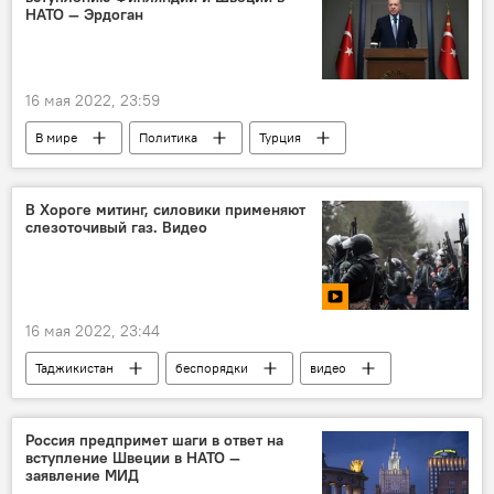
НАТО — Эрдоган
16 мая 2022, 23:59
В мире
Политика
Турция
Финляндия
Швеция
НАТО
Реджеп Тайип Эрдоган
В Хороге митинг, силовики применяют
слезоточивый газ. Видео
16 мая 2022, 23:44
Таджикистан
беспорядки
видео
митинг
разгон
Россия предпримет шаги в ответ на
вступление Швеции в НАТО —
заявление МИД