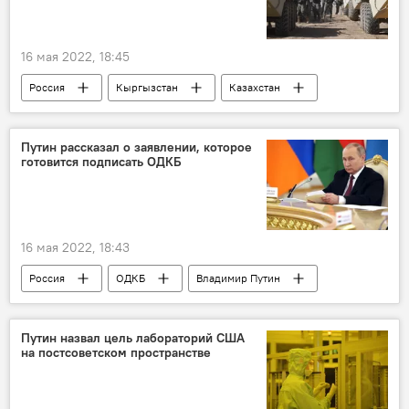
16 мая 2022, 18:45
Россия
Кыргызстан
Казахстан
Таджикистан
ОДКБ
Владимир Путин
учения
Путин рассказал о заявлении, которое
готовится подписать ОДКБ
Новости Киргизии
16 мая 2022, 18:43
Россия
ОДКБ
Владимир Путин
заявление
президент
Путин назвал цель лабораторий США
на постсоветском пространстве