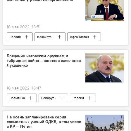
16 мая 2022, 18:51
Россия
Казахстан
Афганистан
Касым-Жомарт Токаев
ОДКБ
угрозы
Бряцание натовским оружием и
гибридная война — жесткое заявление
Лукашенко
16 мая 2022, 18:47
Политика
Беларусь
Россия
НАТО
ситуация
Александр Лукашенко
На осень запланирована серия
совместных учений ОДКБ, в том числе
в КР — Путин