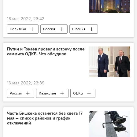
16 мая 2022, 23:42
Политика
Россия
Швеция
НАТО
вступление
МИД
заявление
Путин и Токаев провели встречу после
саммита ОДКБ. Что обсудили
16 мая 2022, 23:39
Россия
Казахстан
ОДКБ
Владимир Путин
Касым-Жомарт Токаев
встреча
саммит
Часть Бишкека останется без света 17
мая — список районов и график
отключений