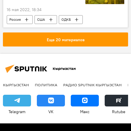
16 мая 2022, 18:34
Россия
США
ОДКБ
Владимир Путин
президент
лаборатория
Еще 20 материалов
Кыргызстан
КЫРГЫЗСТАН
ПОЛИТИКА
РАДИО SPUTNIK КЫРГЫЗСТАН
Р
Telegram
VK
Макс
Rutube